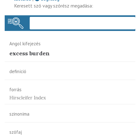
Keresett szó vagy szórész megadása:
Keres
Angol kifejezés
excess burden
definíció
forrás
Hirscleifer Index
szinoníma
szófaj