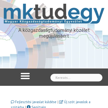
A közgazdaságtudományi közélet
megújulásáért
Whe
|
Fejlesztési javaslat küldése
Új szót javaslok a
|
Segítség
szótárba