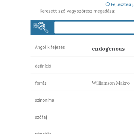
Fejlesztési 
Keresett szó vagy szórész megadása:
Angol kifejezés
endogenous
definíció
forrás
Williamson Makro
szinoníma
szófaj