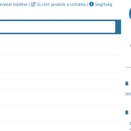
|
|
Segítség
javaslat küldése
Új szót javaslok a szótárba
Keres
Je