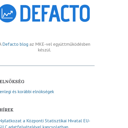
A
Defacto blog
az MKE-vel együttműködésben
készül.
ELNÖKSÉG
lenlegi és korábbi elnökségek
HÍREK
Nyilatkozat a Központi Statisztikai Hivatal EU-
SILC adatfelvételével kapcsolatban