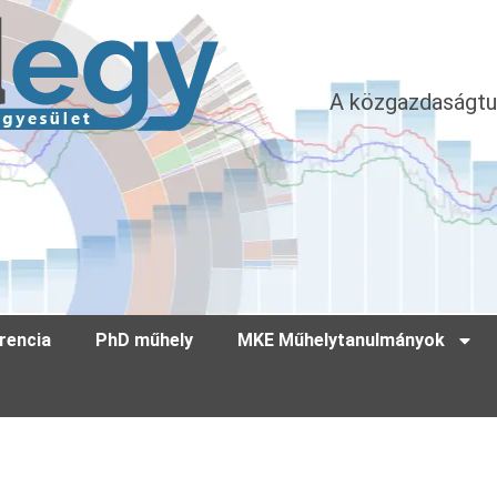
A közgazdaságtu
rencia
PhD műhely
MKE Műhelytanulmányok