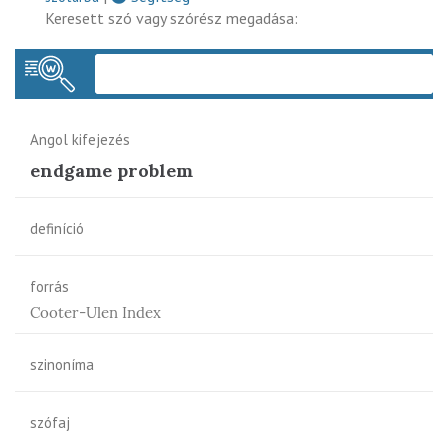
Keresett szó vagy szórész megadása:
Keres
Angol kifejezés
endgame problem
definíció
forrás
Cooter-Ulen Index
szinoníma
szófaj