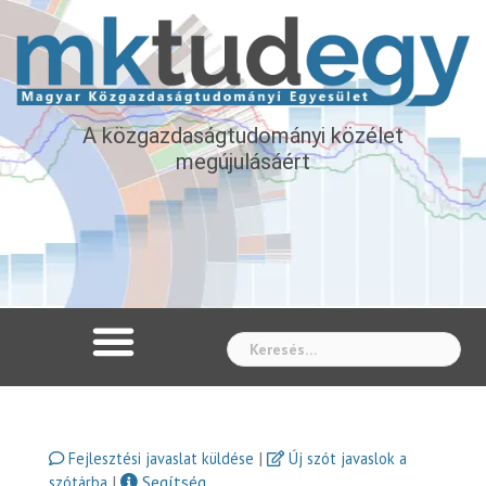
A közgazdaságtudományi közélet
megújulásáért
Whe
|
Fejlesztési javaslat küldése
Új szót javaslok a
|
Segítség
szótárba