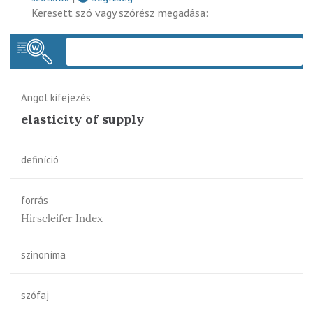
Keresett szó vagy szórész megadása:
Keres
Angol kifejezés
elasticity of supply
definíció
forrás
Hirscleifer Index
szinoníma
szófaj