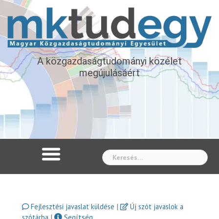
A közgazdaságtudományi közélet
megújulásáért
Whe
|
Fejlesztési javaslat küldése
Új szót javaslok a
|
Segítség
szótárba