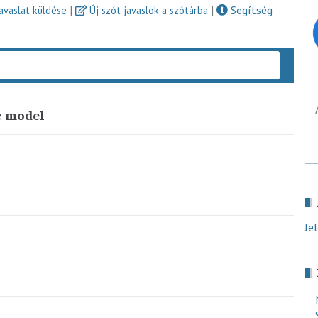
|
|
Segítség
javaslat küldése
Új szót javaslok a szótárba
Keres
e model
Je