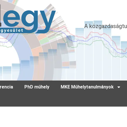
A közgazdaságtu
rencia
PhD műhely
MKE Műhelytanulmányok