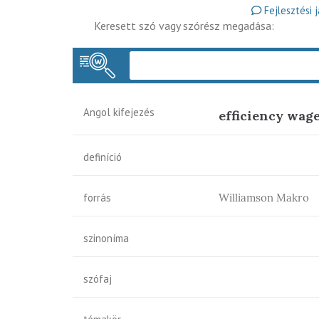
Fejlesztési 
Keresett szó vagy szórész megadása:
Angol kifejezés
efficiency wag
definíció
forrás
Williamson Makro
szinoníma
szófaj