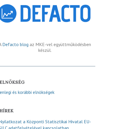
A
Defacto blog
az MKE-vel együttműködésben
készül.
ELNÖKSÉG
lenlegi és korábbi elnökségek
HÍREK
Nyilatkozat a Központi Statisztikai Hivatal EU-
SILC adatfelvételével kapcsolatban