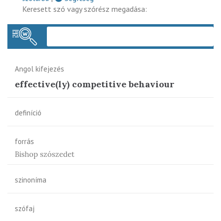
Keresett szó vagy szórész megadása:
Keres
Angol kifejezés
effective(ly) competitive behaviour
definíció
forrás
Bishop szószedet
szinoníma
szófaj