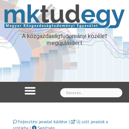
A közgazdaságtudományi közélet
megújulásáért
Whe
|
Fejlesztési javaslat küldése
Új szót javaslok a
|
Segítség
szótárba