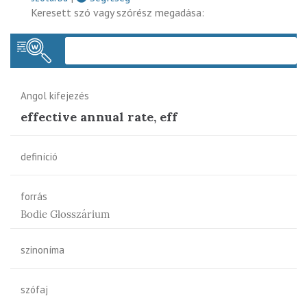
Keresett szó vagy szórész megadása:
Keres
Angol kifejezés
effective annual rate, eff
definíció
forrás
Bodie Glosszárium
szinoníma
szófaj