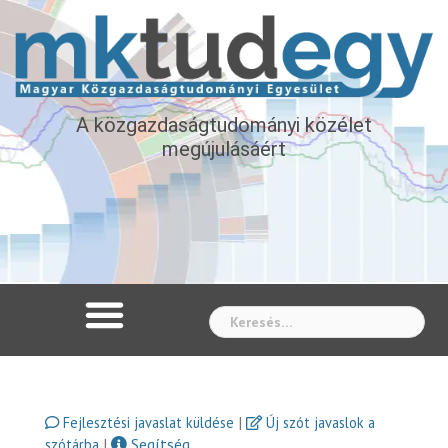
A közgazdaságtudományi közélet
megújulásáért
Whe
|
Fejlesztési javaslat küldése
Új szót javaslok a
|
Segítség
szótárba