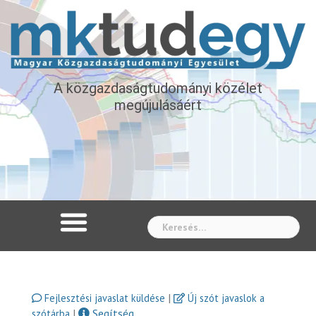
A közgazdaságtudományi közélet
megújulásáért
Whe
|
Fejlesztési javaslat küldése
Új szót javaslok a
|
Segítség
szótárba