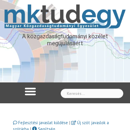
A közgazdaságtudományi közélet
megújulásáért
Whe
|
Fejlesztési javaslat küldése
Új szót javaslok a
|
Segítség
szótárba