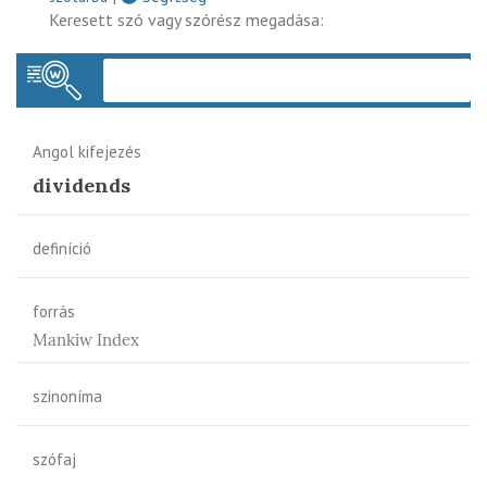
Keresett szó vagy szórész megadása:
Keres
Angol kifejezés
dividends
definíció
forrás
Mankiw Index
szinoníma
szófaj