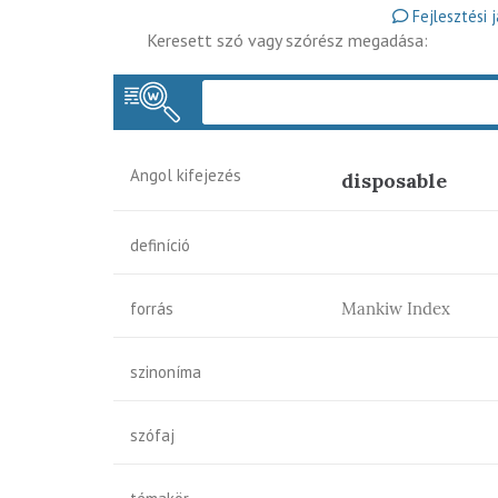
Fejlesztési 
Keresett szó vagy szórész megadása:
Angol kifejezés
disposable
definíció
forrás
Mankiw Index
szinoníma
szófaj