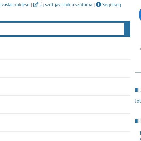
|
|
Segítség
javaslat küldése
Új szót javaslok a szótárba
Keres
Je