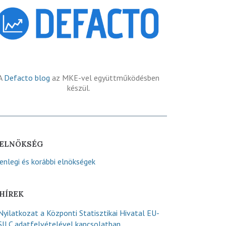
A
Defacto blog
az MKE-vel együttműködésben
készül.
ELNÖKSÉG
lenlegi és korábbi elnökségek
HÍREK
Nyilatkozat a Központi Statisztikai Hivatal EU-
SILC adatfelvételével kapcsolatban