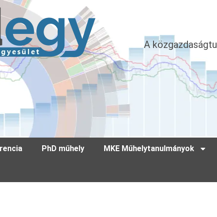
A közgazdaságtu
rencia
PhD műhely
MKE Műhelytanulmányok