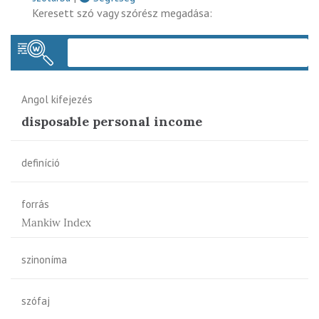
Keresett szó vagy szórész megadása:
Keres
Angol kifejezés
disposable personal income
definíció
forrás
Mankiw Index
szinoníma
szófaj