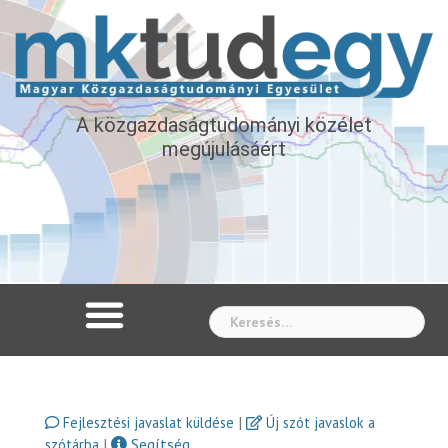
A közgazdaságtudományi közélet
megújulásáért
Whe
|
Fejlesztési javaslat küldése
Új szót javaslok a
|
Segítség
szótárba