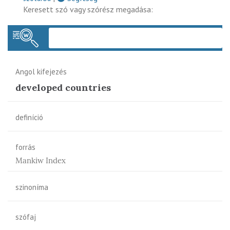
Keresett szó vagy szórész megadása:
Keres
Angol kifejezés
developed countries
definíció
forrás
Mankiw Index
szinoníma
szófaj