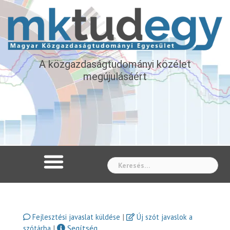
A közgazdaságtudományi közélet
megújulásáért
Whe
|
Fejlesztési javaslat küldése
Új szót javaslok a
|
Segítség
szótárba