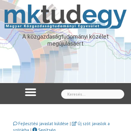
A közgazdaságtudományi közélet
megújulásáért
Whe
|
Fejlesztési javaslat küldése
Új szót javaslok a
|
Segítség
szótárba