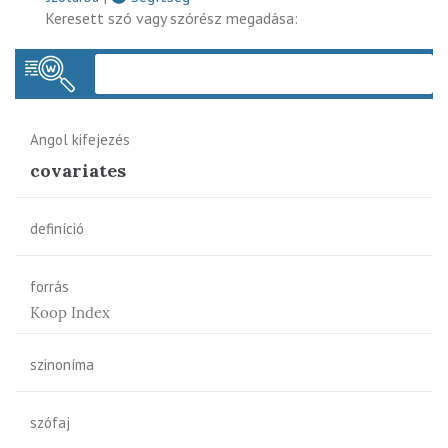
Keresett szó vagy szórész megadása:
Keres
Angol kifejezés
covariates
definíció
forrás
Koop Index
szinoníma
szófaj