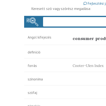
Fejlesztési 
Keresett szó vagy szórész megadása:
Angol kifejezés
consumer produ
definíció
forrás
Cooter-Ulen Index
szinoníma
szófaj