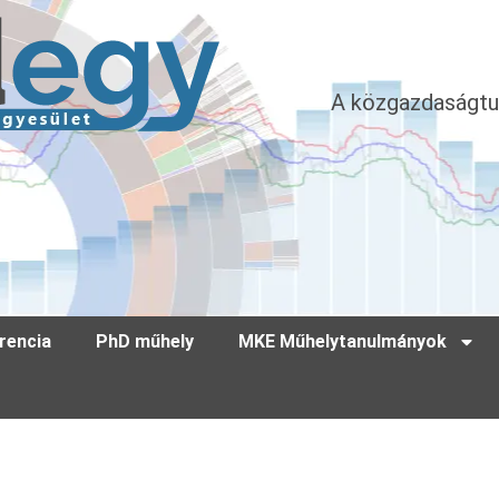
A közgazdaságtu
rencia
PhD műhely
MKE Műhelytanulmányok