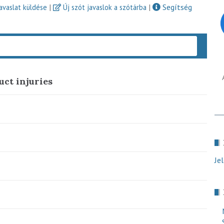
|
|
Segítség
javaslat küldése
Új szót javaslok a szótárba
Keres
ct injuries
Je