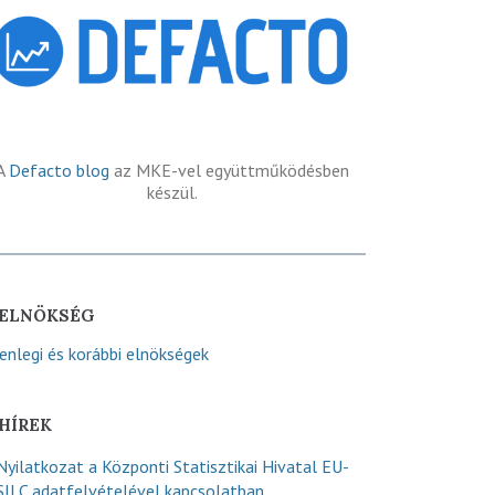
A
Defacto blog
az MKE-vel együttműködésben
készül.
ELNÖKSÉG
lenlegi és korábbi elnökségek
HÍREK
Nyilatkozat a Központi Statisztikai Hivatal EU-
SILC adatfelvételével kapcsolatban