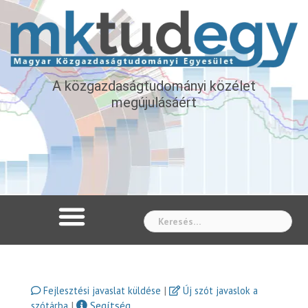
A közgazdaságtudományi közélet
megújulásáért
Whe
|
Fejlesztési javaslat küldése
Új szót javaslok a
|
Segítség
szótárba