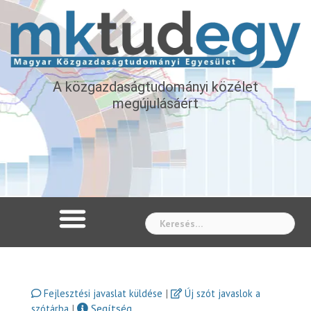
A közgazdaságtudományi közélet
megújulásáért
Whe
|
Fejlesztési javaslat küldése
Új szót javaslok a
|
Segítség
szótárba