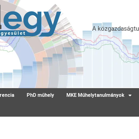
A közgazdaságtu
rencia
PhD műhely
MKE Műhelytanulmányok