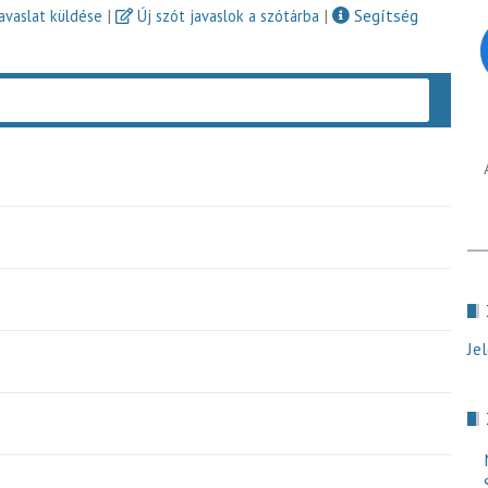
|
|
Segítség
javaslat küldése
Új szót javaslok a szótárba
Keres
Je