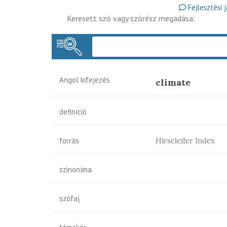
Fejlesztési 
Keresett szó vagy szórész megadása:
Angol kifejezés
climate
definíció
forrás
Hirscleifer Index
szinoníma
szófaj