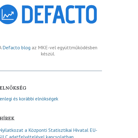
A
Defacto blog
az MKE-vel együttműködésben
készül.
ELNÖKSÉG
lenlegi és korábbi elnökségek
HÍREK
Nyilatkozat a Központi Statisztikai Hivatal EU-
SILC adatfelvételével kapcsolatban