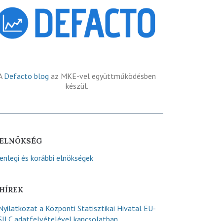
A
Defacto blog
az MKE-vel együttműködésben
készül.
ELNÖKSÉG
lenlegi és korábbi elnökségek
HÍREK
Nyilatkozat a Központi Statisztikai Hivatal EU-
SILC adatfelvételével kapcsolatban