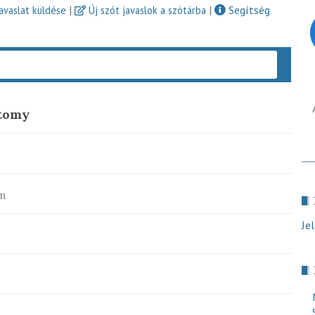
|
|
Segítség
javaslat küldése
Új szót javaslok a szótárba
Keres
otomy
m
Je