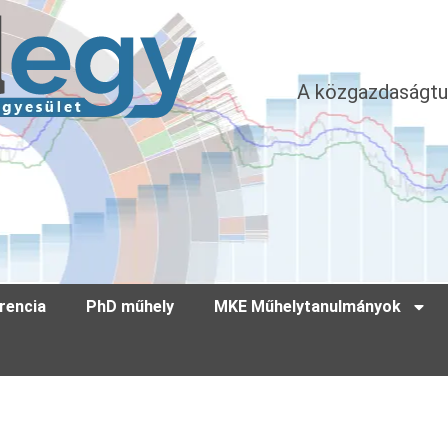
A közgazdaságtu
rencia
PhD műhely
MKE Műhelytanulmányok