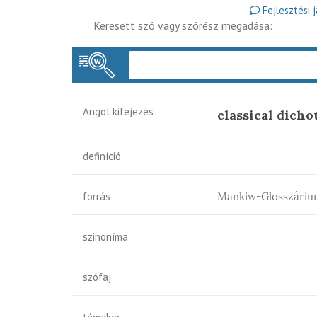
Fejlesztési 
Keresett szó vagy szórész megadása:
Angol kifejezés
classical dich
definíció
forrás
Mankiw-Glosszáriu
szinoníma
szófaj