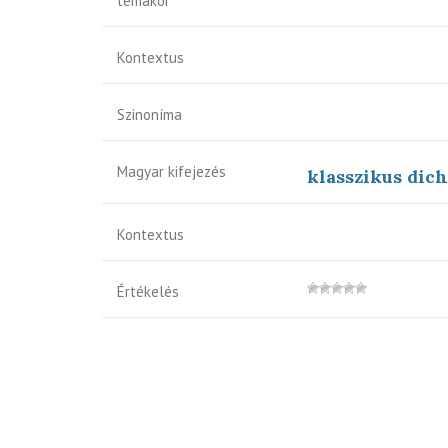
témakör
Kontextus
Szinoníma
Magyar kifejezés
klasszikus dic
Kontextus
Értékelés