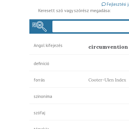
Fejlesztési 
Keresett szó vagy szórész megadása:
Angol kifejezés
circumvention 
definíció
forrás
Cooter-Ulen Index
szinoníma
szófaj