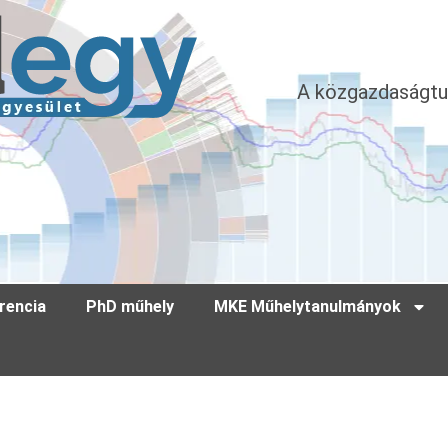
A közgazdaságtu
rencia
PhD műhely
MKE Műhelytanulmányok