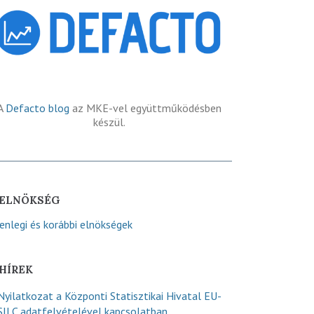
A
Defacto blog
az MKE-vel együttműködésben
készül.
ELNÖKSÉG
lenlegi és korábbi elnökségek
HÍREK
Nyilatkozat a Központi Statisztikai Hivatal EU-
SILC adatfelvételével kapcsolatban