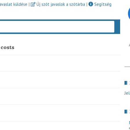
|
|
Segítség
javaslat küldése
Új szót javaslok a szótárba
Keres
costs
Je