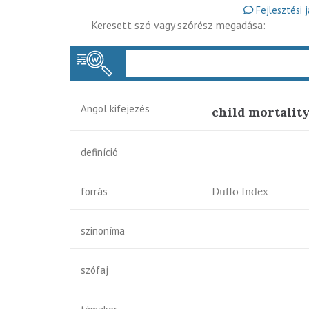
Fejlesztési 
Keresett szó vagy szórész megadása:
Angol kifejezés
child mortalit
definíció
forrás
Duflo Index
szinoníma
szófaj