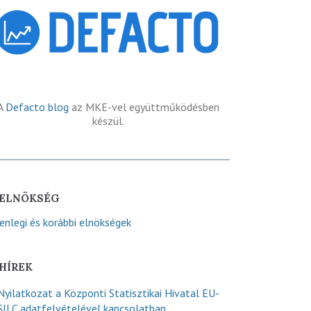
A
Defacto blog
az MKE-vel együttműködésben
készül.
ELNÖKSÉG
lenlegi és korábbi elnökségek
HÍREK
Nyilatkozat a Központi Statisztikai Hivatal EU-
SILC adatfelvételével kapcsolatban