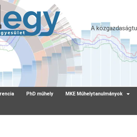
A közgazdaságtu
rencia
PhD műhely
MKE Műhelytanulmányok