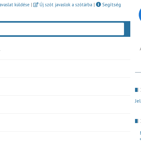
|
|
Segítség
javaslat küldése
Új szót javaslok a szótárba
Keres
y
Je