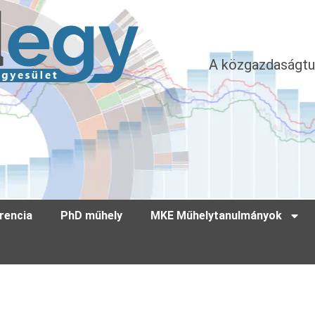
A közgazdaságtu
rencia
PhD műhely
MKE Műhelytanulmányok