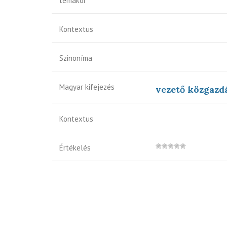
témakör
Kontextus
Szinoníma
Magyar kifejezés
vezető közgazd
Kontextus
Értékelés