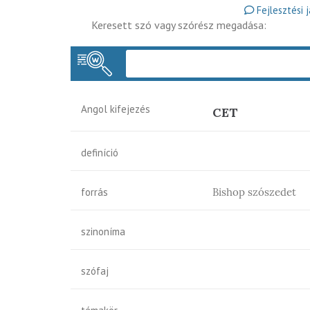
Fejlesztési 
Keresett szó vagy szórész megadása:
Angol kifejezés
CET
definíció
forrás
Bishop szószedet
szinoníma
szófaj