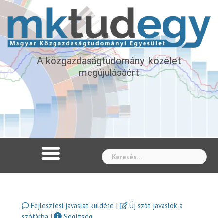
A közgazdaságtudományi közélet
megújulásáért
Whe
|
Fejlesztési javaslat küldése
Új szót javaslok a
|
Segítség
szótárba