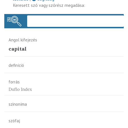
Keresett szó vagy szórész megadása:
Keres
Angol kifejezés
capital
definíció
forrás
Duflo Index
szinoníma
szófaj