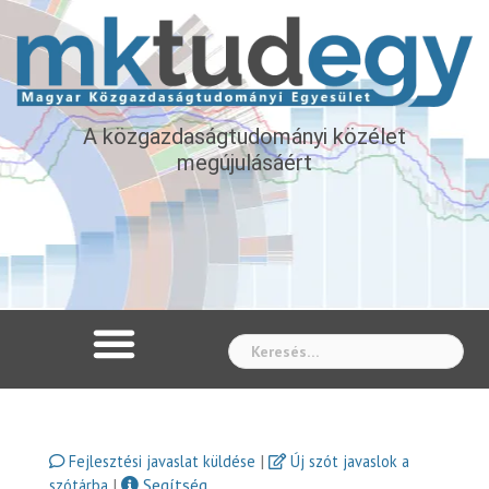
A közgazdaságtudományi közélet
megújulásáért
Whe
|
Fejlesztési javaslat küldése
Új szót javaslok a
|
Segítség
szótárba