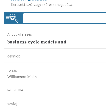
Keresett szó vagy szórész megadása:
Keres
Angol kifejezés
business cycle models and
definíció
forrás
Williamson Makro
szinoníma
szófaj