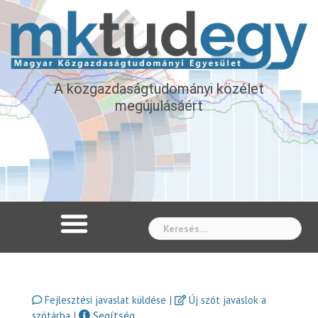
A közgazdaságtudományi közélet
megújulásáért
Whe
|
Fejlesztési javaslat küldése
Új szót javaslok a
|
Segítség
szótárba