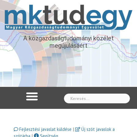
A közgazdaságtudományi közélet
megújulásáért
Whe
|
Fejlesztési javaslat küldése
Új szót javaslok a
|
Segítség
szótárba