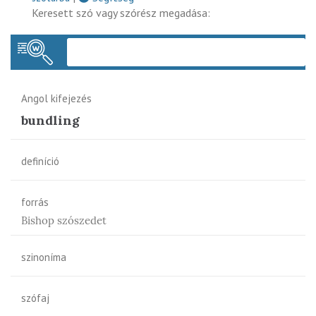
Keresett szó vagy szórész megadása:
Keres
Angol kifejezés
bundling
definíció
forrás
Bishop szószedet
szinoníma
szófaj