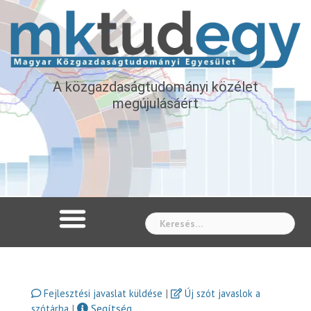
A közgazdaságtudományi közélet
megújulásáért
Whe
|
Fejlesztési javaslat küldése
Új szót javaslok a
|
Segítség
szótárba