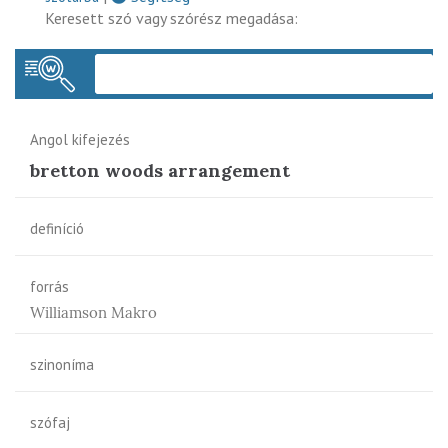
Keresett szó vagy szórész megadása:
Keres
Angol kifejezés
bretton woods arrangement
definíció
forrás
Williamson Makro
szinoníma
szófaj