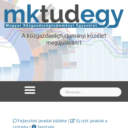
A közgazdaságtudományi közélet
megújulásáért
Whe
|
Fejlesztési javaslat küldése
Új szót javaslok a
|
Segítség
szótárba