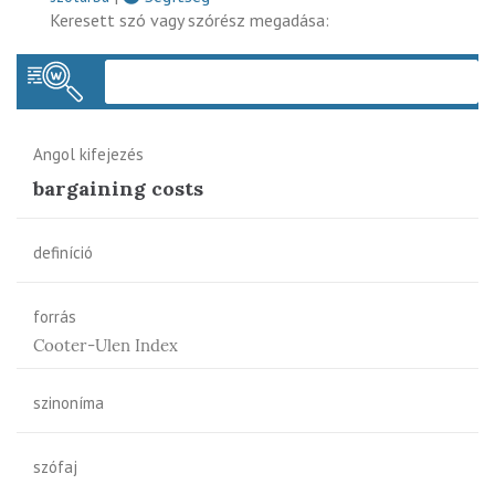
Keresett szó vagy szórész megadása:
Keres
Angol kifejezés
bargaining costs
definíció
forrás
Cooter-Ulen Index
szinoníma
szófaj