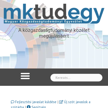
A közgazdaságtudományi közélet
megújulásáért
Whe
|
Fejlesztési javaslat küldése
Új szót javaslok a
|
Segítség
szótárba