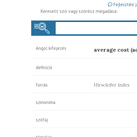
Fejlesztési 
Keresett szó vagy szórész megadása:
Angol kifejezés
average cost (a
definíció
forrás
Hirscleifer Index
szinoníma
szófaj