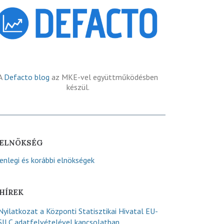
A
Defacto blog
az MKE-vel együttműködésben
készül.
ELNÖKSÉG
lenlegi és korábbi elnökségek
HÍREK
Nyilatkozat a Központi Statisztikai Hivatal EU-
SILC adatfelvételével kapcsolatban