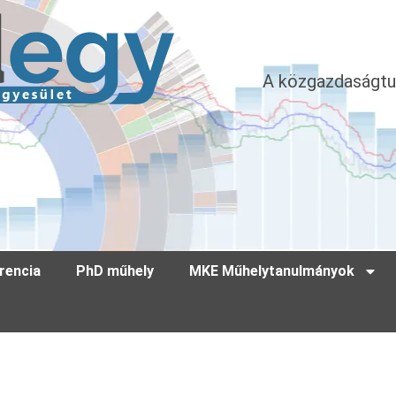
A közgazdaságtu
rencia
PhD műhely
MKE Műhelytanulmányok