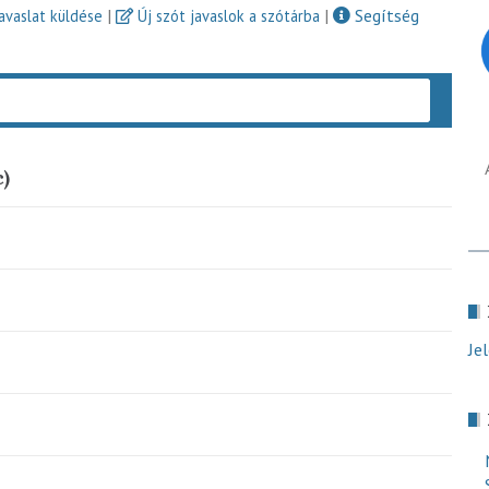
|
|
Segítség
javaslat küldése
Új szót javaslok a szótárba
Keres
c)
Je