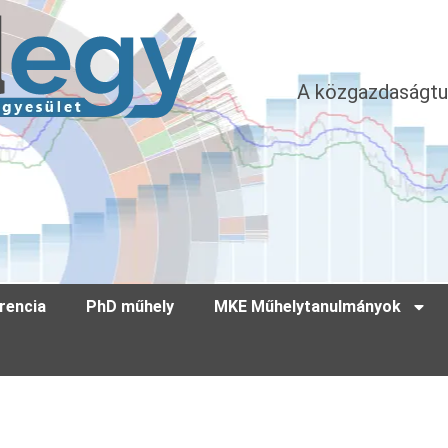
A közgazdaságtu
rencia
PhD műhely
MKE Műhelytanulmányok