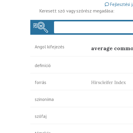
Fejlesztési 
Keresett szó vagy szórész megadása:
Angol kifejezés
average common
definíció
forrás
Hirscleifer Index
szinoníma
szófaj