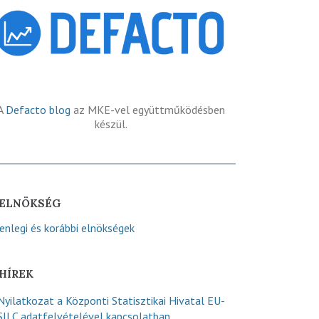
A
Defacto blog
az MKE-vel együttműködésben
készül.
ELNÖKSÉG
lenlegi és korábbi elnökségek
HÍREK
Nyilatkozat a Központi Statisztikai Hivatal EU-
SILC adatfelvételével kapcsolatban