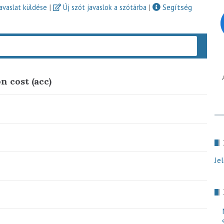
|
|
Segítség
javaslat küldése
Új szót javaslok a szótárba
Keres
 cost (acc)
Je