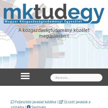
A közgazdaságtudományi közélet
megújulásáért
Whe
|
Fejlesztési javaslat küldése
Új szót javaslok a
|
Segítség
szótárba