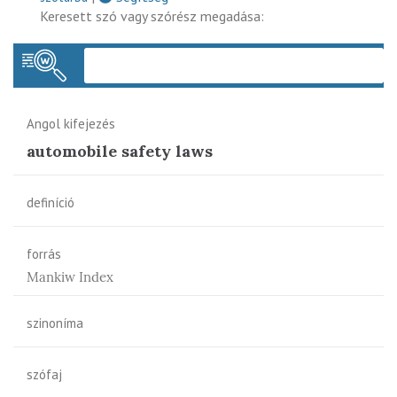
Keresett szó vagy szórész megadása:
Keres
Angol kifejezés
automobile safety laws
definíció
forrás
Mankiw Index
szinoníma
szófaj