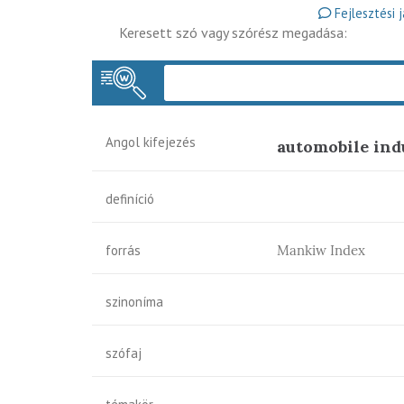
Fejlesztési 
Keresett szó vagy szórész megadása:
Angol kifejezés
automobile ind
definíció
forrás
Mankiw Index
szinoníma
szófaj