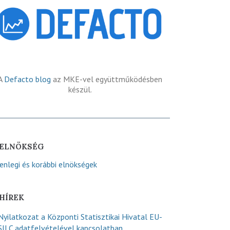
A
Defacto blog
az MKE-vel együttműködésben
készül.
ELNÖKSÉG
lenlegi és korábbi elnökségek
HÍREK
Nyilatkozat a Központi Statisztikai Hivatal EU-
SILC adatfelvételével kapcsolatban