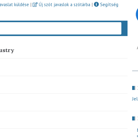
|
|
Segítség
javaslat küldése
Új szót javaslok a szótárba
Keres
ustry
Je