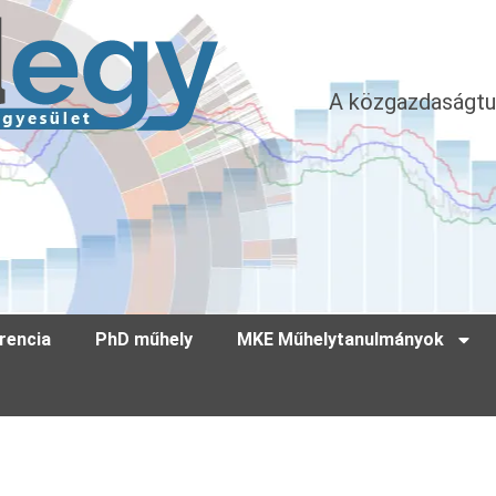
A közgazdaságtu
rencia
PhD műhely
MKE Műhelytanulmányok