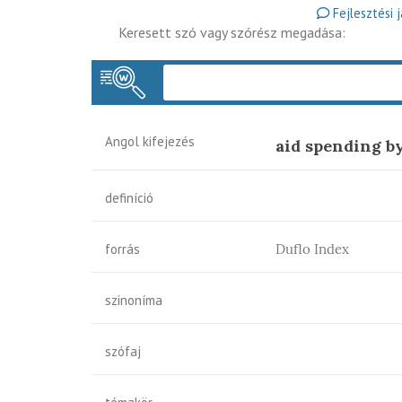
Fejlesztési 
Keresett szó vagy szórész megadása:
Angol kifejezés
aid spending b
definíció
forrás
Duflo Index
szinoníma
szófaj