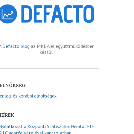
A
Defacto blog
az MKE-vel együttműködésben
készül.
ELNÖKSÉG
lenlegi és korábbi elnökségek
HÍREK
Nyilatkozat a Központi Statisztikai Hivatal EU-
SILC adatfelvételével kapcsolatban