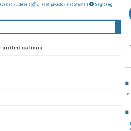
|
|
Segítség
javaslat küldése
Új szót javaslok a szótárba
Keres
y united nations
Je