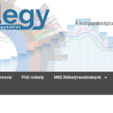
A közgazdaságtu
rencia
PhD műhely
MKE Műhelytanulmányok