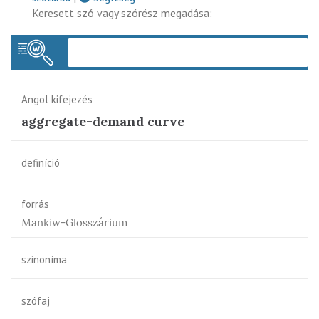
Keresett szó vagy szórész megadása:
Keres
Angol kifejezés
aggregate-demand curve
definíció
forrás
Mankiw-Glosszárium
szinoníma
szófaj