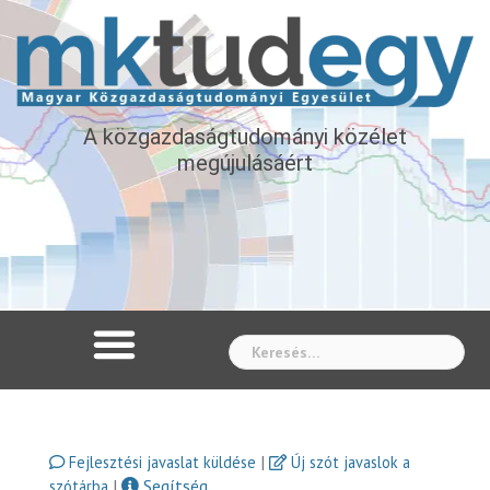
A közgazdaságtudományi közélet
megújulásáért
Whe
|
Fejlesztési javaslat küldése
Új szót javaslok a
|
Segítség
szótárba