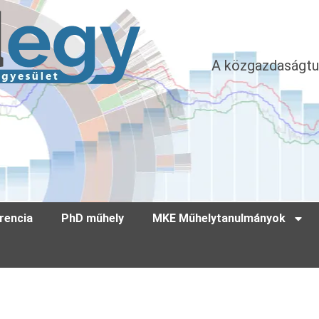
A közgazdaságtu
rencia
PhD műhely
MKE Műhelytanulmányok