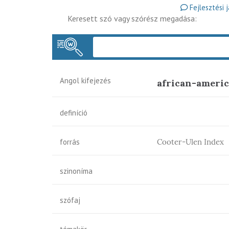
Fejlesztési 
Keresett szó vagy szórész megadása:
Angol kifejezés
african-ameri
definíció
forrás
Cooter-Ulen Index
szinoníma
szófaj