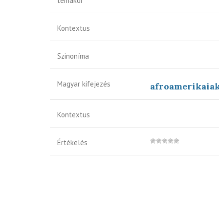
témakör
Kontextus
Szinoníma
Magyar kifejezés
afroamerikaia
Kontextus
Értékelés