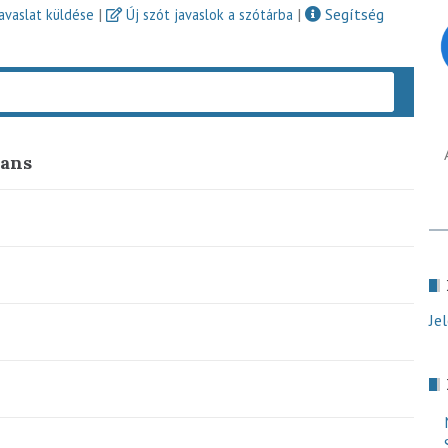
|
|
Segítség
javaslat küldése
Új szót javaslok a szótárba
Keres
cans
Je