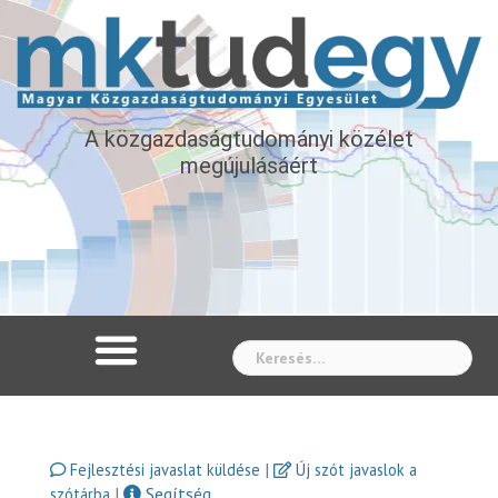
A közgazdaságtudományi közélet
megújulásáért
Whe
|
Fejlesztési javaslat küldése
Új szót javaslok a
|
Segítség
szótárba