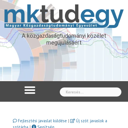
A közgazdaságtudományi közélet
megújulásáért
Whe
|
Fejlesztési javaslat küldése
Új szót javaslok a
|
Segítség
szótárba