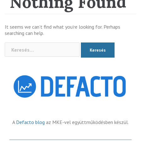
Nothing Found
It seems we can’t find what you’re looking for. Perhaps
searching can help.
When autocom
A
Defacto blog
az MKE-vel együttműködésben készül.