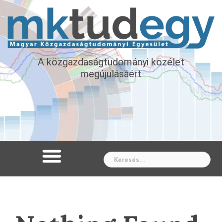
A közgazdaságtudományi közélet
megújulásáért
Whe