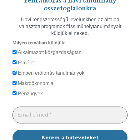
Feliratkozás a havi tanulmány
összefoglalónkra
Havi rendszerességű levelünkben az általad
választott programok friss műhelytanulmányait
küldjük el neked.
Milyen témában küldjük:
Alkalmazott közgazdaságtan
Elmélet
Emberi erőforrás tanulmányok
Makroökonómia
Pénzügyek