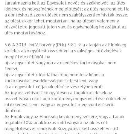
tartalmaznia kell az Egyesület nevét és székhelyét; az ülés
idejének és helyszínének megjelölését; az ülés napirendjét. Ha
a döntéshozó szerv ülését nem szabályszerűen hívták össze,
az ülést akkor lehet megtartani, ha az ülésen valamennyi
részvételre jogosult jelen van, és egyhangúlag hozzájárul az
ülés megtartásához.
5.6. A 2013. évi V. törvény (Ptk.) 3:81. §-a alapján az Elnökség
köteles a közgyűlést összehívni a szükséges intézkedések
megtétele céljából, ha
a) az egyesület vagyona az esedékes tartozásokat nem
fedezi;
b) az egyesület előreláthatólag nem lesz képes a
tartozásokat esedékességkor teljesíteni; vagy
c) az egyesület céljainak elérése veszélybe került.
Az így összehívott közgyűlésen a tagok kötelesek az
összehívásra okot adó körülmény megszüntetése érdekében
intézkedést tenni vagy az egyesület megszüntetéséről
dönteni.
Az Elnök vagy az Elnökség kezdeményezésére, vagy a tagok
legalább 30%-ának közös indítványára az ok és cél
megjelölésével rendkívüli Közgyűlést kell összehívni 30