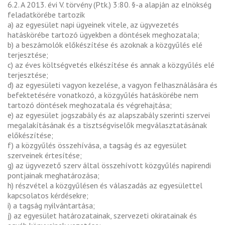
6.2. A 2013. évi V. törvény (Ptk.) 3:80. §-a alapján az elnökség
feladatkörébe tartozik
a) az egyesület napi ügyeinek vitele, az ügyvezetés
hatáskörébe tartozó ügyekben a döntések meghozatala;
b) a beszámolók előkészítése és azoknak a közgyűlés elé
terjesztése;
c) az éves költségvetés elkészítése és annak a közgyűlés elé
terjesztése;
d) az egyesületi vagyon kezelése, a vagyon felhasználására és
befektetésére vonatkozó, a közgyűlés hatáskörébe nem
tartozó döntések meghozatala és végrehajtása;
e) az egyesület jogszabály és az alapszabály szerinti szervei
megalakításának és a tisztségviselők megválasztatásának
előkészítése;
f) a közgyűlés összehívása, a tagság és az egyesület
szerveinek értesítése;
g) az ügyvezető szerv által összehívott közgyűlés napirendi
pontjainak meghatározása;
h) részvétel a közgyűlésen és válaszadás az egyesülettel
kapcsolatos kérdésekre;
i) a tagság nyilvántartása;
j) az egyesület határozatainak, szervezeti okiratainak és