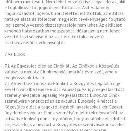
alól nem mentesült. Nem lehet vezető tisztségviselő az, akit
e foglalkozástól jogerősen eltiltottak. Akit valamely
foglalkozástól jogerős bírói ítélettel eltiltottak, az eltiltás
hatálya alatt az ítéletben megjelölt tevékenységet folytató
jogi személy vezető tisztségviselője nem lehet. Az eltiltást
kimondó határozatban megszabott időtartamig nem lehet
vezető tisztségviselő az, akit eltiltottak a vezető
tisztségviselői tevékenységtől.
7 Az Elnök
7.1 Az Egyesület élén az Elnök áll. Az Elnököt a Közgyűlés
választja meg. Az Elnök mandátuma két évre szól, amely
meghosszabbítható.
7.2 A következő időszaki Elnököt a Közgyűlés legalább egy
évvel hivatalba lépése előtt választja. Az így megválasztott
személy hivatalba lépéséig Megválasztott Elnök. Az Elnök
személyére vonatkozóan az aktuális Elnökség 4 héttel a
Közgyűlés előtt a tagoktól írásbeli javaslatokat kér. Ezeket
figyelembe véve az Elnök személyére jelöltek névsoráról az
aktuális Elnökség dönt, oly módon, hogy legalább két jelöltet
terjeszt elő, s a névsort a Közgyűlés összehívásakor köteles
közölni a tagokkal igazolható módon átvett postai