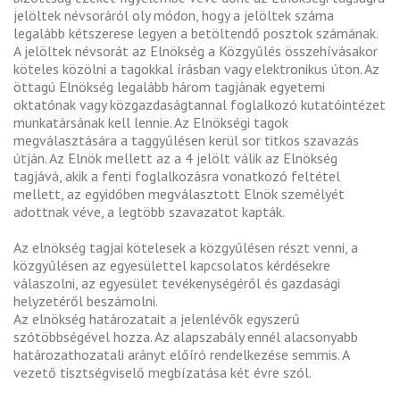
jelöltek névsoráról oly módon, hogy a jelöltek száma
legalább kétszerese legyen a betöltendő posztok számának.
A jelöltek névsorát az Elnökség a Közgyűlés összehívásakor
köteles közölni a tagokkal írásban vagy elektronikus úton. Az
öttagú Elnökség legalább három tagjának egyetemi
oktatónak vagy közgazdaságtannal foglalkozó kutatóintézet
munkatársának kell lennie. Az Elnökségi tagok
megválasztására a taggyűlésen kerül sor titkos szavazás
útján. Az Elnök mellett az a 4 jelölt válik az Elnökség
tagjává, akik a fenti foglalkozásra vonatkozó feltétel
mellett, az egyidőben megválasztott Elnök személyét
adottnak véve, a legtöbb szavazatot kapták.
Az elnökség tagjai kötelesek a közgyűlésen részt venni, a
közgyűlésen az egyesülettel kapcsolatos kérdésekre
válaszolni, az egyesület tevékenységéről és gazdasági
helyzetéről beszámolni.
Az elnökség határozatait a jelenlévők egyszerű
szótöbbségével hozza. Az alapszabály ennél alacsonyabb
határozathozatali arányt előíró rendelkezése semmis. A
vezető tisztségviselő megbízatása két évre szól.