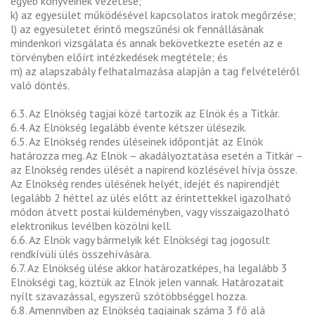
egyéb könyveinek vezetése;
k) az egyesület működésével kapcsolatos iratok megőrzése;
l) az egyesületet érintő megszűnési ok fennállásának
mindenkori vizsgálata és annak bekövetkezte esetén az e
törvényben előírt intézkedések megtétele; és
m) az alapszabály felhatalmazása alapján a tag felvételéről
való döntés.
6.3. Az Elnökség tagjai közé tartozik az Elnök és a Titkár.
6.4. Az Elnökség legalább évente kétszer ülésezik.
6.5. Az Elnökség rendes üléseinek időpontját az Elnök
határozza meg. Az Elnök – akadályoztatása esetén a Titkár –
az Elnökség rendes ülését a napirend közlésével hívja össze.
Az Elnökség rendes ülésének helyét, idejét és napirendjét
legalább 2 héttel az ülés előtt az érintettekkel igazolható
módon átvett postai küldeményben, vagy visszaigazolható
elektronikus levélben közölni kell.
6.6. Az Elnök vagy bármelyik két Elnökségi tag jogosult
rendkívüli ülés összehívására.
6.7. Az Elnökség ülése akkor határozatképes, ha legalább 3
Elnökségi tag, köztük az Elnök jelen vannak. Határozatait
nyílt szavazással, egyszerű szótöbbséggel hozza.
6.8. Amennyiben az Elnökség tagjainak száma 3 fő alá