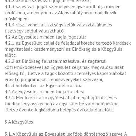
4.1.2 azonos szavazati joggal rendelkezik,
4.1.3 szavazati jogát személyesen gyakorolhatja minden
kérdésben, amennyiben az Alapszabály nem rendelkezik
másképpen,
4.1.4 részt vehet a tisztségviselők választásában és
tisztségviselőül választható.
4.2 Az Egyesület minden tagja jogosult:
4.2.1 az Egyesület céljai és feladatai körébe tartozó kérdések
megvitatását kezdeményezni az Elnökség és a Közgyűlés
előtt,
4.2.2 az Elnökség felhatalmazásával és tagtársai
közreműködésével az Egyesület céljainak megvalósulását
elősegítő, illetve a tagok közötti személyes kapcsolatokat
erősítő programokat, rendezvényeket szervezni,
4.2.3 betekinteni az Egyesület irataiba.
4.3 Az Egyesület minden tagja köteles:
4.3.1 Megfizetni a közgyűlési által megállapított éves
tagdíjat egy összegben az egyesületbe való belépéskor,
illetve évente legkésőbb a belépés évfordulója előtt.
5 A Közgyűlés
5.1. A Közgyűlés az Egyesület legfőbb döntéshozó szerve. A