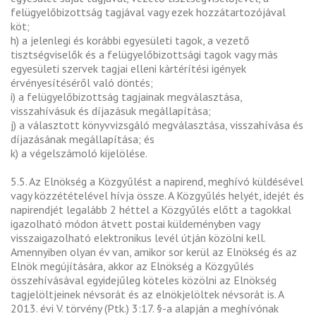
felügyelőbizottság tagjával vagy ezek hozzátartozójával
köt;
h) a jelenlegi és korábbi egyesületi tagok, a vezető
tisztségviselők és a felügyelőbizottsági tagok vagy más
egyesületi szervek tagjai elleni kártérítési igények
érvényesítéséről való döntés;
i) a felügyelőbizottság tagjainak megválasztása,
visszahívásuk és díjazásuk megállapítása;
j) a választott könyvvizsgáló megválasztása, visszahívása és
díjazásának megállapítása; és
k) a végelszámoló kijelölése.
5.5. Az Elnökség a Közgyűlést a napirend, meghívó küldésével
vagy közzétételével hívja össze. A Közgyűlés helyét, idejét és
napirendjét legalább 2 héttel a Közgyűlés előtt a tagokkal
igazolható módon átvett postai küldeményben vagy
visszaigazolható elektronikus levél útján közölni kell.
Amennyiben olyan év van, amikor sor kerül az Elnökség és az
Elnök megújítására, akkor az Elnökség a Közgyűlés
összehívásával egyidejűleg köteles közölni az Elnökség
tagjelöltjeinek névsorát és az elnökjelöltek névsorát is. A
2013. évi V. törvény (Ptk.) 3:17. §-a alapján a meghívónak