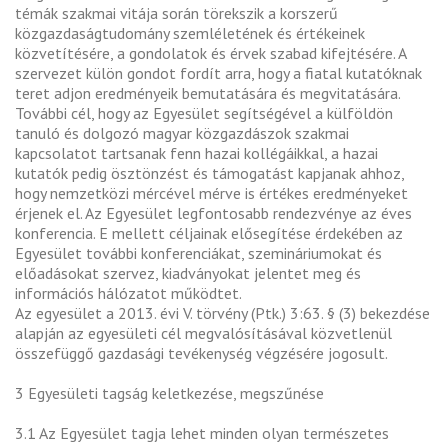
témák szakmai vitája során törekszik a korszerű
közgazdaságtudomány szemléletének és értékeinek
közvetítésére, a gondolatok és érvek szabad kifejtésére. A
szervezet külön gondot fordít arra, hogy a fiatal kutatóknak
teret adjon eredményeik bemutatására és megvitatására.
További cél, hogy az Egyesület segítségével a külföldön
tanuló és dolgozó magyar közgazdászok szakmai
kapcsolatot tartsanak fenn hazai kollégáikkal, a hazai
kutatók pedig ösztönzést és támogatást kapjanak ahhoz,
hogy nemzetközi mércével mérve is értékes eredményeket
érjenek el. Az Egyesület legfontosabb rendezvénye az éves
konferencia. E mellett céljainak elősegítése érdekében az
Egyesület további konferenciákat, szemináriumokat és
előadásokat szervez, kiadványokat jelentet meg és
információs hálózatot működtet.
Az egyesület a 2013. évi V. törvény (Ptk.) 3:63. § (3) bekezdése
alapján az egyesületi cél megvalósításával közvetlenül
összefüggő gazdasági tevékenység végzésére jogosult.
3 Egyesületi tagság keletkezése, megszűnése
3.1 Az Egyesület tagja lehet minden olyan természetes