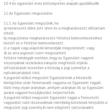
10.4 Az egyesület éves költségvetés alapján gazdálkodik.
11 Az Egyesület megszűnése
11.1. Az Egyesület megszűnik, ha
a) határozott időre jött létre és a meghatározott időtartam
eltelt;
b) megszűnése meghatározott feltétel bekövetkezéséhez
kötött és e feltétel bekövetkezett;
c) a tagok vagy alapítók kimondják megszűnését; vagy
d) az arra jogosult szerv megszünteti
feltéve mindegyik esetben, hogy az Egyesület vagyoni
viszonyainak lezárására irányuló megfelelő eljárás
lefolytatását követően a bíróság a jogi személyt a
nyilvántartásból törli.
A jogutód nélkül megszűnt Egyesületnek a hitelezők
kielégítése után fennmaradt vagyona az Egyesület tagjait
illeti meg olyan arányban, amilyen arányban ők az Egyesület
javára vagyoni hozzájárulást teljesítettek.
A jogutód nélkül megszűnt Egyesület tagjai a felosztott
vagyonból való részesedésük mértékéig kötelesek helytállni a
megszűnt jogi személy ki nem elégített tartozásaiért.