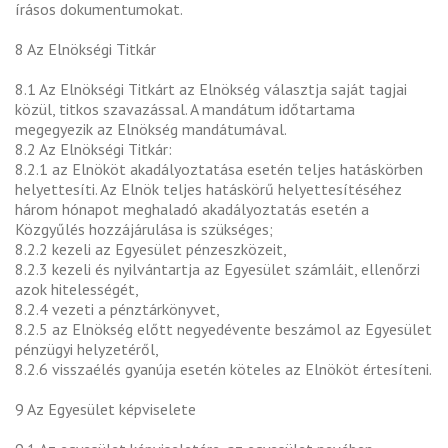
írásos dokumentumokat.
8 Az Elnökségi Titkár
8.1 Az Elnökségi Titkárt az Elnökség választja saját tagjai
közül, titkos szavazással. A mandátum időtartama
megegyezik az Elnökség mandátumával.
8.2 Az Elnökségi Titkár:
8.2.1 az Elnököt akadályoztatása esetén teljes hatáskörben
helyettesíti. Az Elnök teljes hatáskörű helyettesítéséhez
három hónapot meghaladó akadályoztatás esetén a
Közgyűlés hozzájárulása is szükséges;
8.2.2 kezeli az Egyesület pénzeszközeit,
8.2.3 kezeli és nyilvántartja az Egyesület számláit, ellenőrzi
azok hitelességét,
8.2.4 vezeti a pénztárkönyvet,
8.2.5 az Elnökség előtt negyedévente beszámol az Egyesület
pénzügyi helyzetéről,
8.2.6 visszaélés gyanúja esetén köteles az Elnököt értesíteni.
9 Az Egyesület képviselete