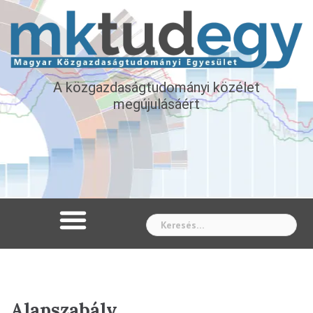
A közgazdaságtudományi közélet
megújulásáért
Whe
Alapszabály