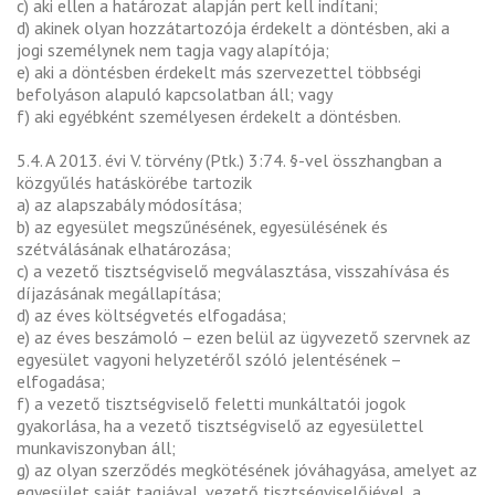
c) aki ellen a határozat alapján pert kell indítani;
d) akinek olyan hozzátartozója érdekelt a döntésben, aki a
jogi személynek nem tagja vagy alapítója;
e) aki a döntésben érdekelt más szervezettel többségi
befolyáson alapuló kapcsolatban áll; vagy
f) aki egyébként személyesen érdekelt a döntésben.
5.4. A 2013. évi V. törvény (Ptk.) 3:74. §-vel összhangban a
közgyűlés hatáskörébe tartozik
a) az alapszabály módosítása;
b) az egyesület megszűnésének, egyesülésének és
szétválásának elhatározása;
c) a vezető tisztségviselő megválasztása, visszahívása és
díjazásának megállapítása;
d) az éves költségvetés elfogadása;
e) az éves beszámoló – ezen belül az ügyvezető szervnek az
egyesület vagyoni helyzetéről szóló jelentésének –
elfogadása;
f) a vezető tisztségviselő feletti munkáltatói jogok
gyakorlása, ha a vezető tisztségviselő az egyesülettel
munkaviszonyban áll;
g) az olyan szerződés megkötésének jóváhagyása, amelyet az
egyesület saját tagjával, vezető tisztségviselőjével, a