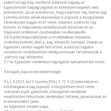
számítva egy évig viselhető. A pártoló tagság az
Egyesületben tagsági jogokat és kötelezettségeket nem
keletkeztet, azzal a kivétellel, hogy a pártoló tag, illetve jogi
személy esetén annak képviselője is jogosult a Közgyűlésen
tanácskozási joggal részt venni, valamint a pártoló tag
köteles az Alapszabály rendelkezéseit betartani és az
Egyesület érdekeivel összhangban tevékenykedni.
3.6 A jelen Alapszabályban a továbbiakban mindazon
rendelkezéseknél, ahol a „tag” kifejezés szerepel, csupán az
Egyesület rendes tagjait kell érteni, a pártoló tagokra
vonatkozó rendelkezések mindig pontosan tartalmazzák a
„pártoló tag” kifejezést.
3.7 Az Egyesület mindenkori tagságáról nyilvántartást vezet.
4 A tagok jogai és kötelezettségei
4.1.1 A 2013. évi V. törvény (Ptk.) 3:72. § (2) bekezdésével
összhangban a tag jogosult a közgyűlésen részt venni,
szavazati jogát gyakorolni, a közgyűlés rendjének
megfelelően felszólalni, kérdéseket feltenni, javaslatokat és
észrevételeket tenni.
Az Egyesület minden tagja: