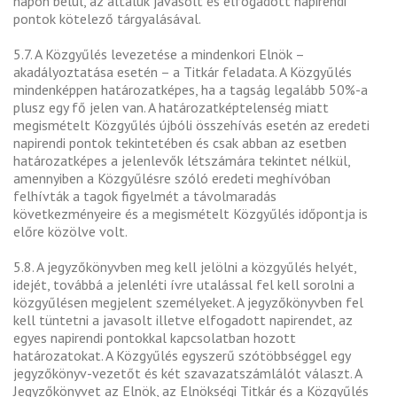
napon belül, az általuk javasolt és elfogadott napirendi
pontok kötelező tárgyalásával.
5.7. A Közgyűlés levezetése a mindenkori Elnök –
akadályoztatása esetén – a Titkár feladata. A Közgyűlés
mindenképpen határozatképes, ha a tagság legalább 50%-a
plusz egy fő jelen van. A határozatképtelenség miatt
megismételt Közgyűlés újbóli összehívás esetén az eredeti
napirendi pontok tekintetében és csak abban az esetben
határozatképes a jelenlevők létszámára tekintet nélkül,
amennyiben a Közgyűlésre szóló eredeti meghívóban
felhívták a tagok figyelmét a távolmaradás
következményeire és a megismételt Közgyűlés időpontja is
előre közölve volt.
5.8. A jegyzőkönyvben meg kell jelölni a közgyűlés helyét,
idejét, továbbá a jelenléti ívre utalással fel kell sorolni a
közgyűlésen megjelent személyeket. A jegyzőkönyvben fel
kell tüntetni a javasolt illetve elfogadott napirendet, az
egyes napirendi pontokkal kapcsolatban hozott
határozatokat. A Közgyűlés egyszerű szótöbbséggel egy
jegyzőkönyv-vezetőt és két szavazatszámlálót választ. A
Jegyzőkönyvet az Elnök, az Elnökségi Titkár és a Közgyűlés