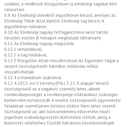
csökken, a rendkívüli Közgyűlésen új elnökségi tagokat kell
választani.
6.9. Az Elnökségi ülésekről jegyzőkönyv készül, amelyet az
Elnökségi Titkár által kijelölt Elnökségi tag készít. A
jegyzőkönyv nyilvános.
6.10. Az Elnökségi tagság felfüggesztésre kerül tartós
távollét esetén (6 hónapot meghaladó időtartam).
6.11. Az Elnökségi tagság megszűnik:
6.12.1 lemondással,
6.12.2 a tag halálával,
6.12.3 Közgyűlés általi visszahívással. Az Egyesület tagjai a
vezető tisztségviselőt bármikor, indokolás nélkül
visszahívhatják.
6.12.4 a mandátum lejártával.
6.12. A 2013. évi V. törvény (Ptk.) 3:22. § alapján Vezető
tisztségviselő az a nagykorú személy lehet, akinek
cselekvőképességét a tevékenysége ellátásához szükséges
körben nem korlátozták. A vezető tisztségviselő ügyvezetési
feladatait személyesen köteles ellátni. Nem lehet vezető
tisztségviselő az, akit bűncselekmény elkövetése miatt
jogerősen szabadságvesztés büntetésre ítéltek, amíg a
büntetett előélethez fűződő hátrányos következmények