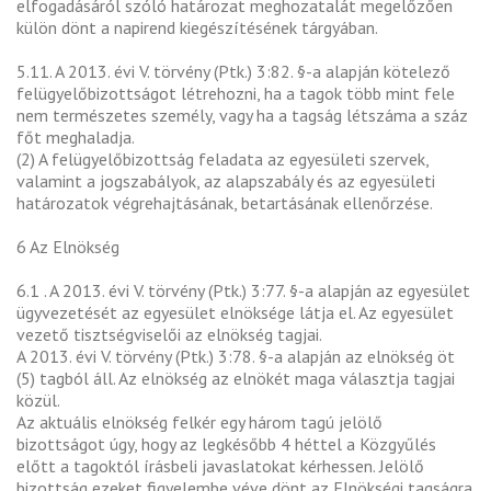
elfogadásáról szóló határozat meghozatalát megelőzően
külön dönt a napirend kiegészítésének tárgyában.
5.11. A 2013. évi V. törvény (Ptk.) 3:82. §-a alapján kötelező
felügyelőbizottságot létrehozni, ha a tagok több mint fele
nem természetes személy, vagy ha a tagság létszáma a száz
főt meghaladja.
(2) A felügyelőbizottság feladata az egyesületi szervek,
valamint a jogszabályok, az alapszabály és az egyesületi
határozatok végrehajtásának, betartásának ellenőrzése.
6 Az Elnökség
6.1 . A 2013. évi V. törvény (Ptk.) 3:77. §-a alapján az egyesület
ügyvezetését az egyesület elnöksége látja el. Az egyesület
vezető tisztségviselői az elnökség tagjai.
A 2013. évi V. törvény (Ptk.) 3:78. §-a alapján az elnökség öt
(5) tagból áll. Az elnökség az elnökét maga választja tagjai
közül.
Az aktuális elnökség felkér egy három tagú jelölő
bizottságot úgy, hogy az legkésőbb 4 héttel a Közgyűlés
előtt a tagoktól írásbeli javaslatokat kérhessen. Jelölő
bizottság ezeket figyelembe véve dönt az Elnökségi tagságra