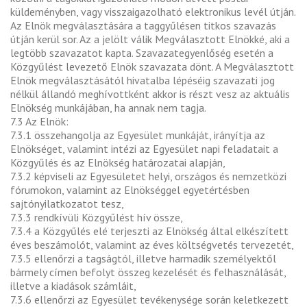
küldeményben, vagy visszaigazolható elektronikus levél útján.
Az Elnök megválasztására a taggyűlésen titkos szavazás
útján kerül sor. Az a jelölt válik Megválasztott Elnökké, aki a
legtöbb szavazatot kapta. Szavazategyenlőség esetén a
Közgyűlést levezető Elnök szavazata dönt. A Megválasztott
Elnök megválasztásától hivatalba lépéséig szavazati jog
nélkül állandó meghívottként akkor is részt vesz az aktuális
Elnökség munkájában, ha annak nem tagja.
7.3 Az Elnök:
7.3.1 összehangolja az Egyesület munkáját, irányítja az
Elnökséget, valamint intézi az Egyesület napi feladatait a
Közgyűlés és az Elnökség határozatai alapján,
7.3.2 képviseli az Egyesületet helyi, országos és nemzetközi
fórumokon, valamint az Elnökséggel egyetértésben
sajtónyilatkozatot tesz,
7.3.3 rendkívüli Közgyűlést hív össze,
7.3.4 a Közgyűlés elé terjeszti az Elnökség által elkészített
éves beszámolót, valamint az éves költségvetés tervezetét,
7.3.5 ellenőrzi a tagságtól, illetve harmadik személyektől
bármely címen befolyt összeg kezelését és felhasználását,
illetve a kiadások számláit,
7.3.6 ellenőrzi az Egyesület tevékenysége során keletkezett