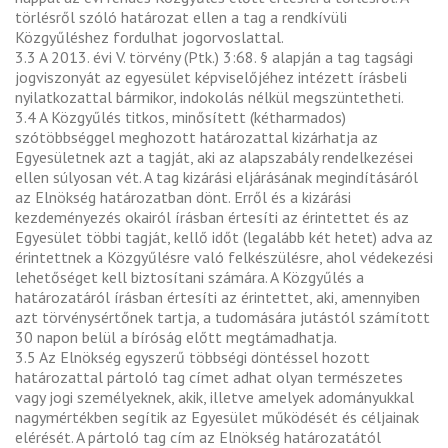
törlésről szóló határozat ellen a tag a rendkívüli
Közgyűléshez fordulhat jogorvoslattal.
3.3 A 2013. évi V. törvény (Ptk.) 3:68. § alapján a tag tagsági
jogviszonyát az egyesület képviselőjéhez intézett írásbeli
nyilatkozattal bármikor, indokolás nélkül megszüntetheti.
3.4 A Közgyűlés titkos, minősített (kétharmados)
szótöbbséggel meghozott határozattal kizárhatja az
Egyesületnek azt a tagját, aki az alapszabály rendelkezései
ellen súlyosan vét. A tag kizárási eljárásának megindításáról
az Elnökség határozatban dönt. Erről és a kizárási
kezdeményezés okairól írásban értesíti az érintettet és az
Egyesület többi tagját, kellő időt (legalább két hetet) adva az
érintettnek a Közgyűlésre való felkészülésre, ahol védekezési
lehetőséget kell biztosítani számára. A Közgyűlés a
határozatáról írásban értesíti az érintettet, aki, amennyiben
azt törvénysértőnek tartja, a tudomására jutástól számított
30 napon belül a bíróság előtt megtámadhatja.
3.5 Az Elnökség egyszerű többségi döntéssel hozott
határozattal pártoló tag címet adhat olyan természetes
vagy jogi személyeknek, akik, illetve amelyek adományukkal
nagymértékben segítik az Egyesület működését és céljainak
elérését. A pártoló tag cím az Elnökség határozatától