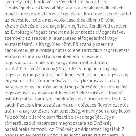
személy, aki jelentkezési szándékát írásban jelzi az
Elnökségnek, az Alapszabályt aláírva annak rendelkezéseit
magára nézve kötelezőnek fogadja el, kötelezettséget vállal
az egyesületi célok megvalósítása érdekében történő
közreműködésre, és a tagdíjat megfizeti. Rendkívüli esetben
az Elnökség kifogást emelhet a jelentkezés elfogadásával
szemben; ez esetben a jelentkezés elfogadásáról vagy
elutasításáról a Közgyűlés dönt. Fő szabály szerint a
tagfelvétel az elnökség hatáskörébe tartozik. A tagfelvételt
elutasító határozattal szemben előterjesztett
jogorvoslatot rendkívüli közgyűlésen kell elbírálni.
3.2 A 2013. évi V. törvény (Ptk.) 3:68. § alapján a tagsági
jogviszony megszűnik a tag kilépésével; a tagsági jogviszony
egyesület általi felmondásával; a tag kizárásával; a tag
halálával vagy jogutód nélküli megszűnésével. A tag tagsági
jogviszonyát az egyesület képviselőjéhez intézett írásbeli
nyilatkozattal bármikor, indokolás nélkül megszüntetheti. A
tagdíjfizetés elmulasztása miatt – előzetes figyelmeztetés
után – a tag törlésére van lehetőség. Amennyiben a tag külön
felszólítás ellenére sem fizeti be éves tagdíját, úgy a
törlésről szóló határozat meghozatala az Elnökség
hatáskörébe tartozik. Az Elnökség az érintettet legalább 7
nappal az évi rendes Közgyűlés előtt értesíti a törlésről. A