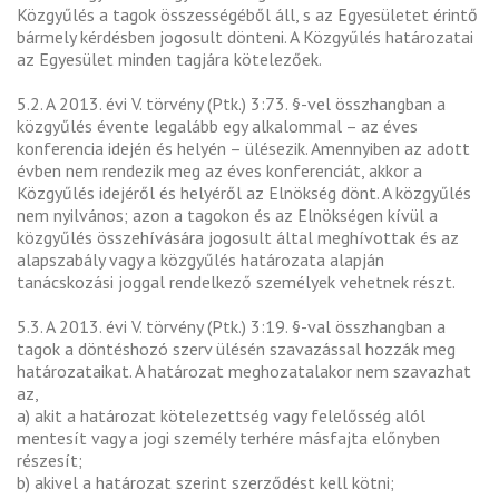
Közgyűlés a tagok összességéből áll, s az Egyesületet érintő
bármely kérdésben jogosult dönteni. A Közgyűlés határozatai
az Egyesület minden tagjára kötelezőek.
5.2. A 2013. évi V. törvény (Ptk.) 3:73. §-vel összhangban a
közgyűlés évente legalább egy alkalommal – az éves
konferencia idején és helyén – ülésezik. Amennyiben az adott
évben nem rendezik meg az éves konferenciát, akkor a
Közgyűlés idejéről és helyéről az Elnökség dönt. A közgyűlés
nem nyilvános; azon a tagokon és az Elnökségen kívül a
közgyűlés összehívására jogosult által meghívottak és az
alapszabály vagy a közgyűlés határozata alapján
tanácskozási joggal rendelkező személyek vehetnek részt.
5.3. A 2013. évi V. törvény (Ptk.) 3:19. §-val összhangban a
tagok a döntéshozó szerv ülésén szavazással hozzák meg
határozataikat. A határozat meghozatalakor nem szavazhat
az,
a) akit a határozat kötelezettség vagy felelősség alól
mentesít vagy a jogi személy terhére másfajta előnyben
részesít;
b) akivel a határozat szerint szerződést kell kötni;