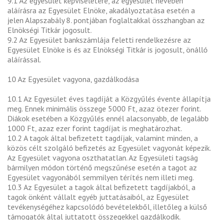
9.1 Az egyesület képviseletére, az egyesület nevében
aláírásra az Egyesület Elnöke, akadályoztatása esetén a
jelen Alapszabály 8. pontjában foglaltakkal összhangban az
Elnökségi Titkár jogosult.
9.2 Az Egyesület bankszámlája feletti rendelkezésre az
Egyesület Elnöke is és az Elnökségi Titkár is jogosult, önálló
aláírással.
10 Az Egyesület vagyona, gazdálkodása
10.1 Az Egyesület éves tagdíját a Közgyűlés évente állapítja
meg. Ennek minimális összege 5000 Ft, azaz ötezer forint.
Diákok esetében a Közgyűlés ennél alacsonyabb, de legalább
1000 Ft, azaz ezer forint tagdíjat is meghatározhat.
10.2 A tagok által befizetett tagdíjak, valamint minden, a
közös célt szolgáló befizetés az Egyesület vagyonát képezik.
Az Egyesület vagyona oszthatatlan. Az Egyesületi tagság
bármilyen módon történő megszűnése esetén a tagot az
Egyesület vagyonából semmilyen térítés nem illeti meg.
10.3 Az Egyesület a tagok által befizetett tagdíjakból, a
tagok önként vállalt egyéb juttatásaiból, az Egyesület
tevékenységéhez kapcsolódó bevételekből, illetőleg a külső
támogatók által juttatott összegekkel gazdálkodik.