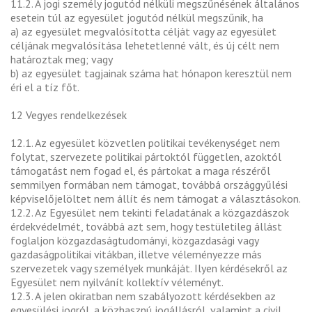
11.2. A jogi személy jogutód nélküli megszűnésének általános
esetein túl az egyesület jogutód nélkül megszűnik, ha
a) az egyesület megvalósította célját vagy az egyesület
céljának megvalósítása lehetetlenné vált, és új célt nem
határoztak meg; vagy
b) az egyesület tagjainak száma hat hónapon keresztül nem
éri el a tíz főt.
12 Vegyes rendelkezések
12.1. Az egyesület közvetlen politikai tevékenységet nem
folytat, szervezete politikai pártoktól független, azoktól
támogatást nem fogad el, és pártokat a maga részéről
semmilyen formában nem támogat, továbbá országgyűlési
képviselőjelöltet nem állít és nem támogat a választásokon.
12.2. Az Egyesület nem tekinti feladatának a közgazdászok
érdekvédelmét, továbbá azt sem, hogy testületileg állást
foglaljon közgazdaságtudományi, közgazdasági vagy
gazdaságpolitikai vitákban, illetve véleményezze más
szervezetek vagy személyek munkáját. Ilyen kérdésekről az
Egyesület nem nyilvánít kollektív véleményt.
12.3. A jelen okiratban nem szabályozott kérdésekben az
egyesülési jogról, a közhasznú jogállásról, valamint a civil