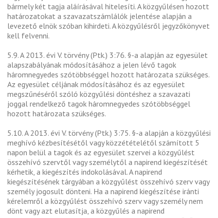
bármely két tagja aláírásával hitelesíti. A közgyűlésen hozott
határozatokat a szavazatszámlálók jelentése alapján a
levezető elnök szóban kihirdeti. A közgyűlésről jegyzőkönyvet
kell felvenni.
5.9. A 2013. évi V. törvény (Ptk.) 3:76. §-a alapján az egyesület
alapszabályának módosításához a jelen lévő tagok
háromnegyedes szótöbbséggel hozott határozata szükséges.
Az egyesület céljának módosításához és az egyesület
megszűnéséről szóló közgyűlési döntéshez a szavazati
joggal rendelkező tagok háromnegyedes szótöbbséggel
hozott határozata szükséges.
5.10. A 2013. évi V. törvény (Ptk.) 3:75. §-a alapján a közgyűlési
meghívó kézbesítésétől vagy közzétételétől számított 5
napon belül a tagok és az egyesület szervei a közgyűlést
összehívó szervtől vagy személytől a napirend kiegészítését
kérhetik, a kiegészítés indokolásával. A napirend
kiegészítésének tárgyában a közgyűlést összehívó szerv vagy
személy jogosult dönteni. Ha a napirend kiegészítése iránti
kérelemről a közgyűlést összehívó szerv vagy személy nem
dönt vagy azt elutasítja, a közgyűlés a napirend