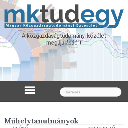
A közgazdaságtudományi közélet
megújulásáért
Whe
Műhelytanulmányok