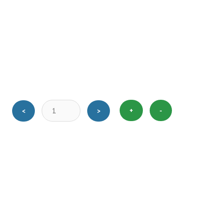
+
-
<
>