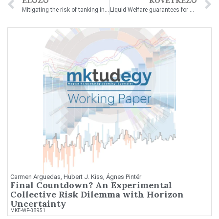
ELŐZŐ
KÖVETKEZŐ
Mitigating the risk of tanking in multi-stage tournaments
Liquid Welfare guarantees for No-Regret Learning in Sequential Budgeted Auctions
Carmen Arguedas, Hubert J. Kiss, Ágnes Pintér
Final Countdown? An Experimental
Collective Risk Dilemma with Horizon
Uncertainty
MKE-WP-38951