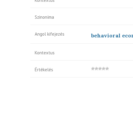
Kontextus
Szinoníma
Angol kifejezés
behavioral ec
Kontextus
Értékelés