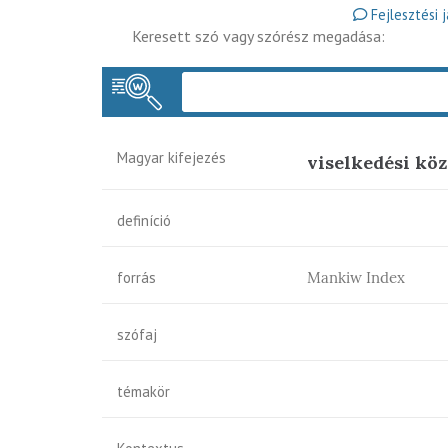
Fejlesztési 
Keresett szó vagy szórész megadása:
Magyar kifejezés
viselkedési kö
definíció
forrás
Mankiw Index
szófaj
témakör