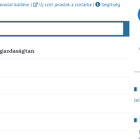
|
|
Segítség
javaslat küldése
Új szót javaslok a szótárba
Keres
zgazdaságtan
Je