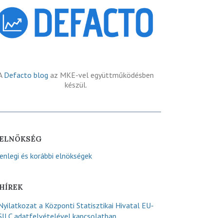
A
Defacto blog
az MKE-vel együttműködésben
készül.
ELNÖKSÉG
lenlegi és korábbi elnökségek
HÍREK
Nyilatkozat a Központi Statisztikai Hivatal EU-
SILC adatfelvételével kapcsolatban