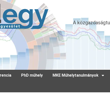
A közgazdaságtu
rencia
PhD műhely
MKE Műhelytanulmányok