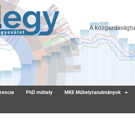
A közgazdaságtu
rencia
PhD műhely
MKE Műhelytanulmányok