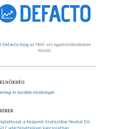
A
Defacto blog
az MKE-vel együttműködésben
készül.
ELNÖKSÉG
lenlegi és korábbi elnökségek
HÍREK
Nyilatkozat a Központi Statisztikai Hivatal EU-
SILC adatfelvételével kapcsolatban