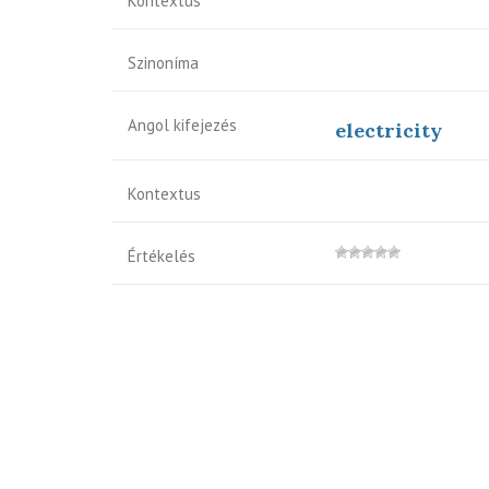
Kontextus
Szinoníma
Angol kifejezés
electricity
Kontextus
Értékelés