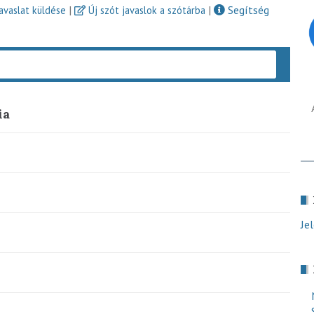
|
|
Segítség
javaslat küldése
Új szót javaslok a szótárba
Keres
ia
Je