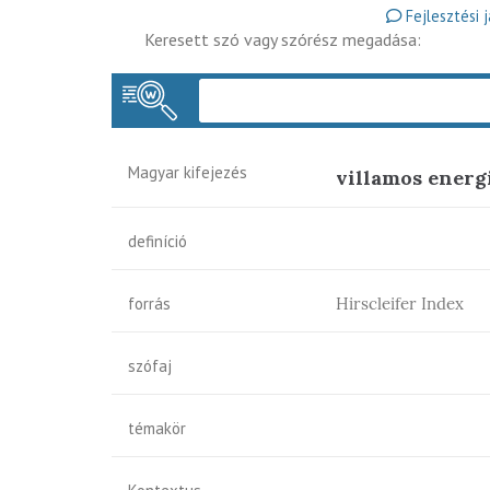
Fejlesztési 
Keresett szó vagy szórész megadása:
Magyar kifejezés
villamos energ
definíció
forrás
Hirscleifer Index
szófaj
témakör