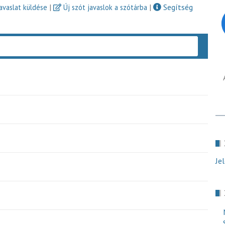
|
|
Segítség
javaslat küldése
Új szót javaslok a szótárba
Keres
Je