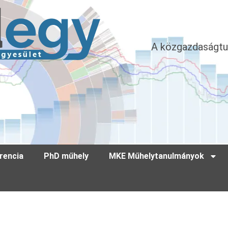
A közgazdaságtu
rencia
PhD műhely
MKE Műhelytanulmányok