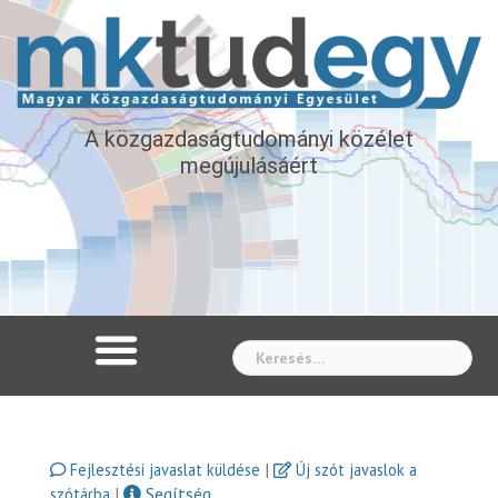
A közgazdaságtudományi közélet
megújulásáért
Whe
|
Fejlesztési javaslat küldése
Új szót javaslok a
|
Segítség
szótárba