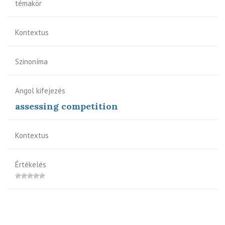
témakör
Kontextus
Szinoníma
Angol kifejezés
assessing competition
Kontextus
Értékelés