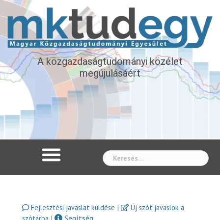
A közgazdaságtudományi közélet
megújulásáért
Whe
|
Fejlesztési javaslat küldése
Új szót javaslok a
|
Segítség
szótárba