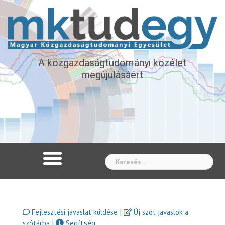
A közgazdaságtudományi közélet
megújulásáért
Whe
|
Fejlesztési javaslat küldése
Új szót javaslok a
|
Segítség
szótárba