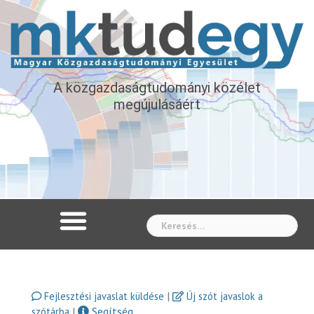
A közgazdaságtudományi közélet
megújulásáért
Whe
|
Fejlesztési javaslat küldése
Új szót javaslok a
|
Segítség
szótárba