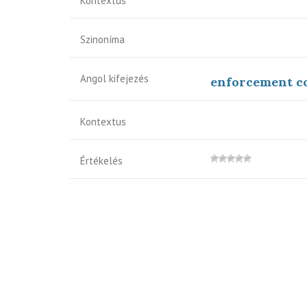
Kontextus
Szinoníma
Angol kifejezés
enforcement c
Kontextus
Értékelés