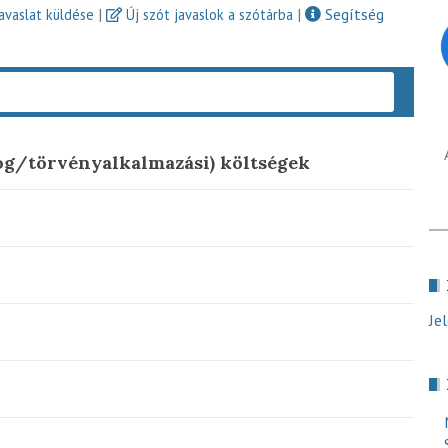
|
|
Segítség
javaslat küldése
Új szót javaslok a szótárba
Keres
jog/törvényalkalmazási) költségek
Je