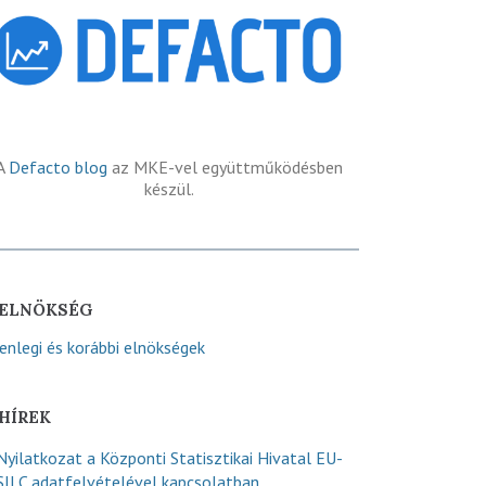
A
Defacto blog
az MKE-vel együttműködésben
készül.
ELNÖKSÉG
lenlegi és korábbi elnökségek
HÍREK
Nyilatkozat a Központi Statisztikai Hivatal EU-
SILC adatfelvételével kapcsolatban