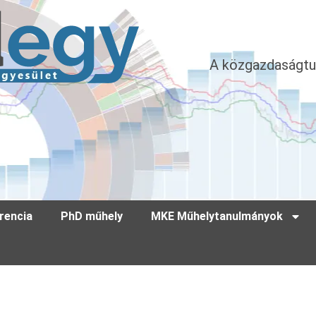
A közgazdaságtu
rencia
PhD műhely
MKE Műhelytanulmányok